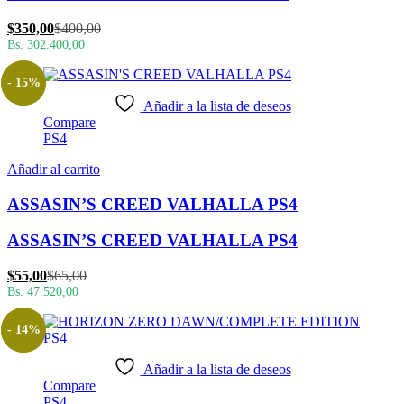
El
El
$
350,00
$
400,00
precio
precio
Bs. 302.400,00
actual
original
es:
era:
- 15%
$350,00.
$400,00.
Añadir a la lista de deseos
Compare
PS4
Añadir al carrito
ASSASIN’S CREED VALHALLA PS4
ASSASIN’S CREED VALHALLA PS4
El
El
$
55,00
$
65,00
precio
precio
Bs. 47.520,00
actual
original
es:
era:
- 14%
$55,00.
$65,00.
Añadir a la lista de deseos
Compare
PS4