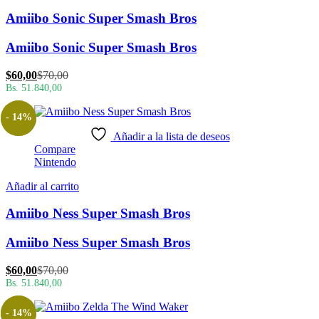
Amiibo Sonic Super Smash Bros
Amiibo Sonic Super Smash Bros
El
El
$
60,00
$
70,00
precio
precio
Bs. 51.840,00
actual
original
es:
era:
- 14%
$60,00.
$70,00.
Añadir a la lista de deseos
Compare
Nintendo
Añadir al carrito
Amiibo Ness Super Smash Bros
Amiibo Ness Super Smash Bros
El
El
$
60,00
$
70,00
precio
precio
Bs. 51.840,00
actual
original
es:
era:
- 14%