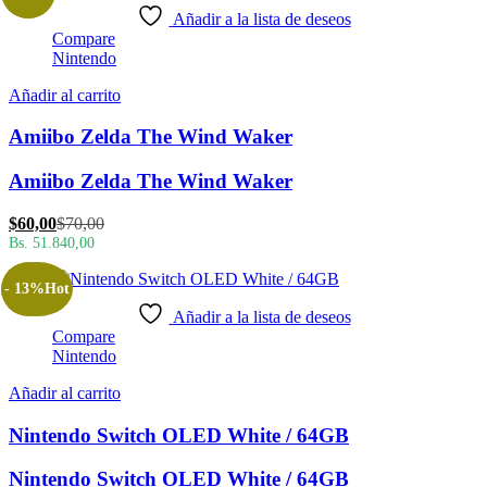
$60,00.
$70,00.
Añadir a la lista de deseos
Compare
Nintendo
Añadir al carrito
Amiibo Zelda The Wind Waker
Amiibo Zelda The Wind Waker
El
El
$
60,00
$
70,00
precio
precio
Bs. 51.840,00
actual
original
es:
era:
- 13%
Hot
$60,00.
$70,00.
Añadir a la lista de deseos
Compare
Nintendo
Añadir al carrito
Nintendo Switch OLED White / 64GB
Nintendo Switch OLED White / 64GB