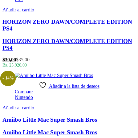
Añadir al carrito
HORIZON ZERO DAWN/COMPLETE EDITION
PS4
HORIZON ZERO DAWN/COMPLETE EDITION
PS4
El
El
$
30,00
$
35,00
precio
precio
Bs. 25.920,00
actual
original
es:
era:
- 14%
$30,00.
$35,00.
Añadir a la lista de deseos
Compare
Nintendo
Añadir al carrito
Amiibo Little Mac Super Smash Bros
Amiibo Little Mac Super Smash Bros