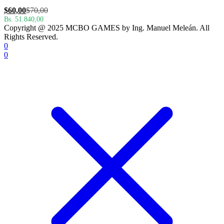
El
El
$
60,00
$
70,00
precio
precio
Bs. 51.840,00
Copyright @ 2025 MCBO GAMES by Ing. Manuel Meleán. All
actual
original
Rights Reserved.
es:
era:
0
$60,00.
$70,00.
0