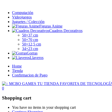
Computación
Videojuegos
Juguetes / Colección
Figuras Anime
Cuadros Decorativos
50×37 cm
50×70 cm
50×12,5 cm
34×23 cm
Gorras
Llaveros
Home
Tienda
Confirmacion de Pago
0
Shopping cart
You have no items in your shopping cart
Continue Shopping