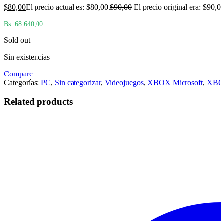
$
80,00
El precio actual es: $80,00.
$
90,00
El precio original era: $90,0
Bs. 68.640,00
Sold out
Sin existencias
Compare
Categorías:
PC
,
Sin categorizar
,
Videojuegos
,
XBOX
Microsoft
,
XB
Related products