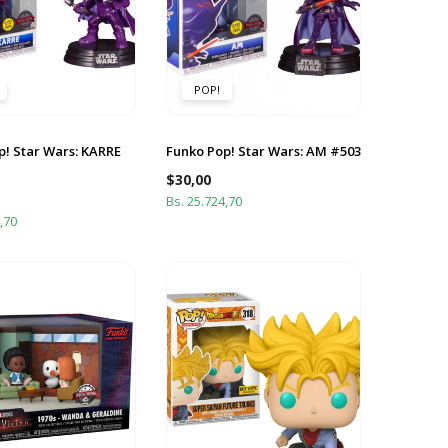
POP!
p! Star Wars: KARRE
Funko Pop! Star Wars: AM #503
$
30,00
Bs. 25.724,70
,70