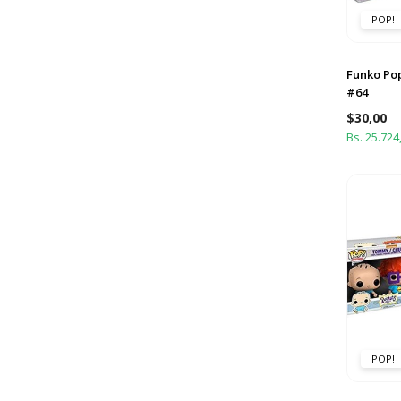
POP!
Funko Pop
#64
$
30,00
Bs. 25.724
POP!