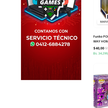
MARV
Funko PO
WAY HO
$
40,00
$
Bs. 34.299