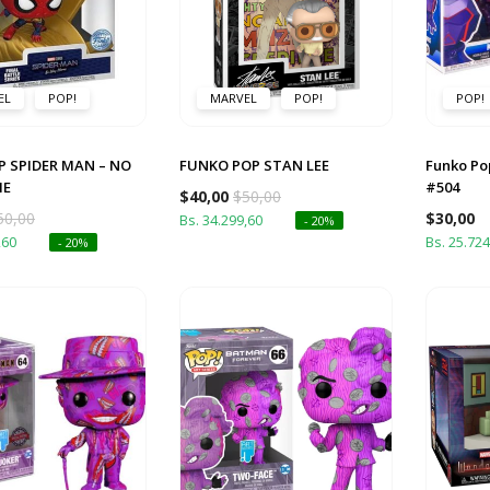
EL
POP!
MARVEL
POP!
POP!
P SPIDER MAN – NO
FUNKO POP STAN LEE
Funko Po
ME
#504
$
40,00
$
50,00
50,00
$
30,00
Bs. 34.299,60
- 20%
,60
Bs. 25.724
- 20%