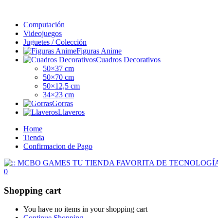
Computación
Videojuegos
Juguetes / Colección
Figuras Anime
Cuadros Decorativos
50×37 cm
50×70 cm
50×12,5 cm
34×23 cm
Gorras
Llaveros
Home
Tienda
Confirmacion de Pago
0
Shopping cart
You have no items in your shopping cart
Continue Shopping