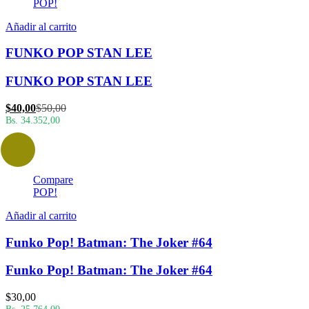
POP!
Añadir al carrito
FUNKO POP STAN LEE
FUNKO POP STAN LEE
El
El
$
40,00
$
50,00
precio
precio
Bs. 34.352,00
actual
original
es:
era:
$40,00.
$50,00.
Compare
POP!
Añadir al carrito
Funko Pop! Batman: The Joker #64
Funko Pop! Batman: The Joker #64
$
30,00
Bs. 25.764,00