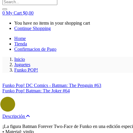
0
My Cart
$
0,00
You have no items in your shopping cart
Continue Shopping
Home
Tienda
Confirmacion de Pago
Inicio
Juguetes
Funko POP!
Funko Pop! DC Comics - Batman: The Penguin #63
Funko Pop! Batman: The Joker #64
Descripción
¡La figura Batman Forever Two-Face de Funko en una edición especial
• Material: vinilo