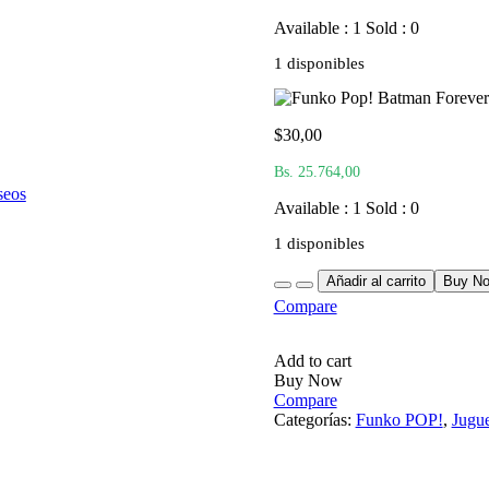
Available : 1
Sold : 0
1 disponibles
$
30,00
Bs. 25.764,00
seos
Available : 1
Sold : 0
1 disponibles
Quantity
Añadir al carrito
Buy N
Compare
Add to cart
Buy Now
Compare
Categorías:
Funko POP!
,
Jugue