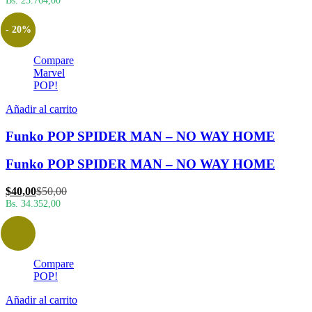
- 20%
Compare
Marvel
POP!
Añadir al carrito
Funko POP SPIDER MAN – NO WAY HOME
Funko POP SPIDER MAN – NO WAY HOME
El
El
$
40,00
$
50,00
precio
precio
Bs. 34.352,00
actual
original
es:
era:
$40,00.
$50,00.
Compare
POP!
Añadir al carrito