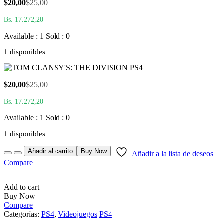
El
El
$
20,00
$
25,00
precio
precio
Bs. 17.272,20
actual
original
es:
era:
Available : 1
Sold : 0
$20,00.
$25,00.
1 disponibles
El
El
$
20,00
$
25,00
precio
precio
Bs. 17.272,20
actual
original
es:
era:
Available : 1
Sold : 0
$20,00.
$25,00.
1 disponibles
Quantity
Añadir al carrito
Buy Now
Añadir a la lista de deseos
Compare
Add to cart
Buy Now
Compare
Categorías:
PS4
,
Videojuegos
PS4