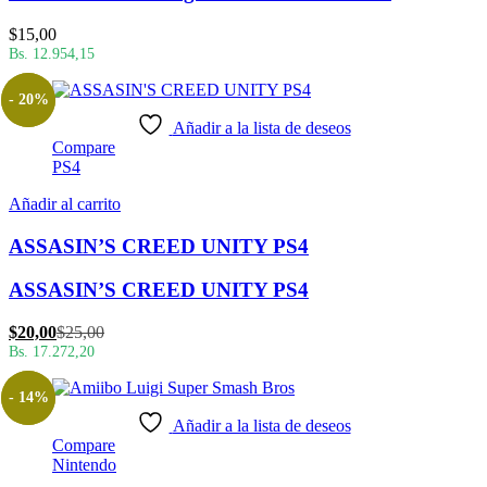
$
15,00
Bs. 12.954,15
- 20%
Añadir a la lista de deseos
Compare
PS4
Añadir al carrito
ASSASIN’S CREED UNITY PS4
ASSASIN’S CREED UNITY PS4
El
El
$
20,00
$
25,00
precio
precio
Bs. 17.272,20
actual
original
es:
era:
- 14%
$20,00.
$25,00.
Añadir a la lista de deseos
Compare
Nintendo