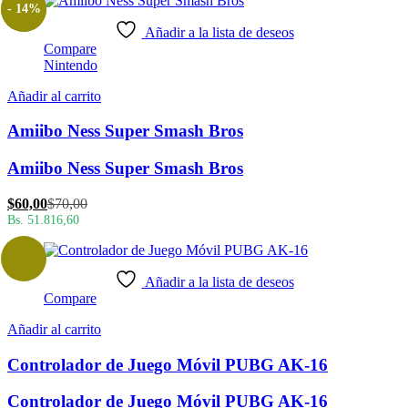
- 14%
Añadir a la lista de deseos
Compare
Nintendo
Añadir al carrito
Amiibo Ness Super Smash Bros
Amiibo Ness Super Smash Bros
El
El
$
60,00
$
70,00
precio
precio
Bs. 51.816,60
actual
original
es:
era:
$60,00.
$70,00.
Añadir a la lista de deseos
Compare
Añadir al carrito
Controlador de Juego Móvil PUBG AK-16
Controlador de Juego Móvil PUBG AK-16