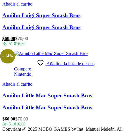
Añadir al carrito
Amiibo Luigi Super Smash Bros
Amiibo Luigi Super Smash Bros
El
El
$
60,00
$
70,00
precio
precio
Bs. 51.816,60
actual
original
es:
era:
- 14%
$60,00.
$70,00.
Añadir a la lista de deseos
Compare
Nintendo
Añadir al carrito
Amiibo Little Mac Super Smash Bros
Amiibo Little Mac Super Smash Bros
El
El
$
60,00
$
70,00
precio
precio
Bs. 51.816,60
Copyright @ 2025 MCBO GAMES by Ing. Manuel Meleán. All
actual
original