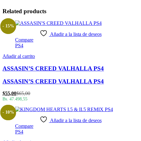
Related products
- 15%
Añadir a la lista de deseos
Compare
PS4
Añadir al carrito
ASSASIN’S CREED VALHALLA PS4
ASSASIN’S CREED VALHALLA PS4
El
El
$
55,00
$
65,00
precio
precio
Bs. 47.498,55
actual
original
es:
era:
- 10%
$55,00.
$65,00.
Añadir a la lista de deseos
Compare
PS4