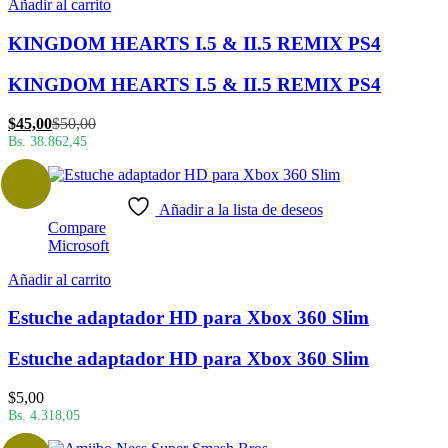
Añadir al carrito
KINGDOM HEARTS I.5 & II.5 REMIX PS4
KINGDOM HEARTS I.5 & II.5 REMIX PS4
El
El
$
45,00
$
50,00
precio
precio
Bs. 38.862,45
actual
original
es:
era:
$45,00.
$50,00.
Añadir a la lista de deseos
Compare
Microsoft
Añadir al carrito
Estuche adaptador HD para Xbox 360 Slim
Estuche adaptador HD para Xbox 360 Slim
$
5,00
Bs. 4.318,05