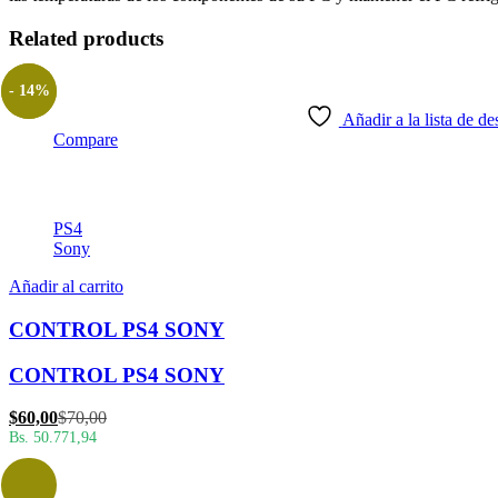
Related products
- 14%
Añadir a la lista de de
Compare
PS4
Sony
Añadir al carrito
CONTROL PS4 SONY
CONTROL PS4 SONY
El
El
$
60,00
$
70,00
precio
precio
Bs. 50.771,94
actual
original
es:
era:
$60,00.
$70,00.