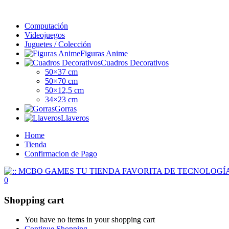
Computación
Videojuegos
Juguetes / Colección
Figuras Anime
Cuadros Decorativos
50×37 cm
50×70 cm
50×12,5 cm
34×23 cm
Gorras
Llaveros
Home
Tienda
Confirmacion de Pago
0
Shopping cart
You have no items in your shopping cart
Continue Shopping