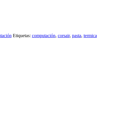
tación
Etiquetas:
computación
,
corsair
,
pasta
,
termica