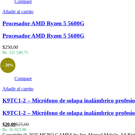
Compare
Añadir al carrito
Procesador AMD Ryzen 5 5600G
Procesador AMD Ryzen 5 5600G
$
250,00
Bs. 211.549,75
- 20%
Compare
Añadir al carrito
K9TC1-2 – Micrófono de solapa inalámbrico profesion
K9TC1-2 – Micrófono de solapa inalámbrico profesion
El
El
$
20,00
$
25,00
precio
precio
Bs. 16.923,98
Copyright @ 2025 MCBO GAMES by Ing. Manuel Meleán. All Righ
actual
original