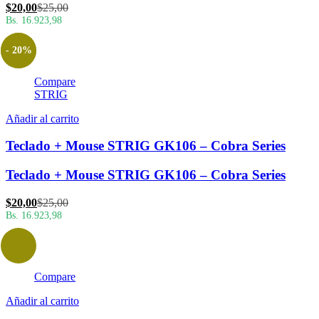
El
El
$
20,00
$
25,00
precio
precio
Bs. 16.923,98
actual
original
es:
era:
- 20%
$20,00.
$25,00.
Compare
STRIG
Añadir al carrito
Teclado + Mouse STRIG GK106 – Cobra Series
Teclado + Mouse STRIG GK106 – Cobra Series
El
El
$
20,00
$
25,00
precio
precio
Bs. 16.923,98
actual
original
es:
era:
$20,00.
$25,00.
Compare
Añadir al carrito