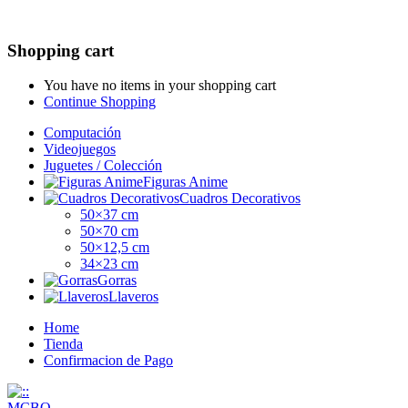
Shopping cart
You have no items in your shopping cart
Continue Shopping
Computación
Videojuegos
Juguetes / Colección
Figuras Anime
Cuadros Decorativos
50×37 cm
50×70 cm
50×12,5 cm
34×23 cm
Gorras
Llaveros
Home
Tienda
Confirmacion de Pago