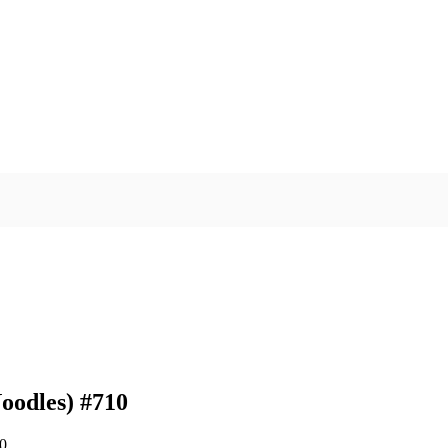
oodles) #710
0.