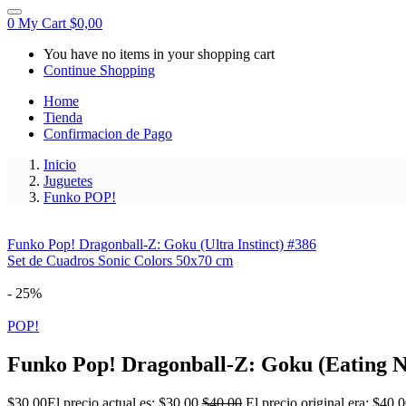
0
My Cart
$
0,00
You have no items in your shopping cart
Continue Shopping
Home
Tienda
Confirmacion de Pago
Inicio
Juguetes
Funko POP!
Funko Pop! Dragonball-Z: Goku (Ultra Instinct) #386
Set de Cuadros Sonic Colors 50x70 cm
- 25%
POP!
Funko Pop! Dragonball-Z: Goku (Eating N
$
30,00
El precio actual es: $30,00.
$
40,00
El precio original era: $40,0