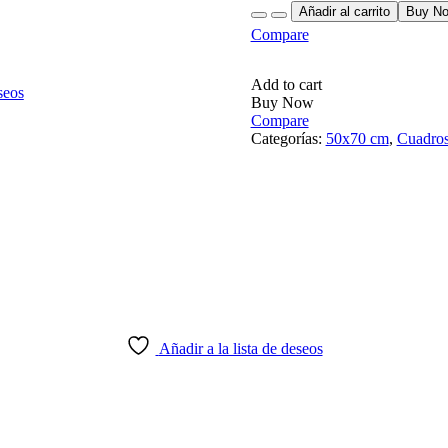
Quantity
Añadir al carrito
Buy N
Compare
Add to cart
seos
Buy Now
Compare
Categorías:
50x70 cm
,
Cuadros
Añadir a la lista de deseos