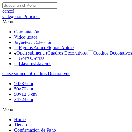
cancel
Categorías
Principal
Menú
Computación
Videojuegos
Juguetes / Colección
Figuras Anime
4
Open submenu (Cuadros Decorativos)
Gorras
Llaveros
Close submenu
Cuadros Decorativos
50×37 cm
50×70 cm
50×12,5 cm
34×23 cm
Menú
Home
Tienda
Confirmacion de Pago