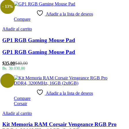
- 13%
Añadir a la lista de deseos
Compare
Añadir al carrito
GP1 RGB Gaming Mouse Pad
GP1 RGB Gaming Mouse Pad
El
El
$
35,00
$
40,00
precio
precio
Bs. 30.030,00
actual
original
es:
era:
$35,00.
$40,00.
Añadir a la lista de deseos
Compare
Corsair
Añadir al carrito
Kit Memoria RAM Corsair Vengeance RGB Pro