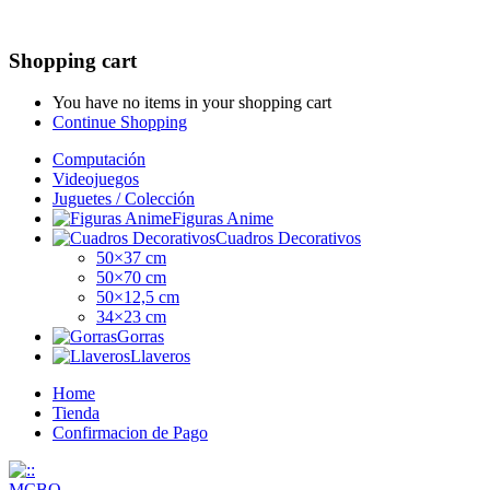
Shopping cart
You have no items in your shopping cart
Continue Shopping
Computación
Videojuegos
Juguetes / Colección
Figuras Anime
Cuadros Decorativos
50×37 cm
50×70 cm
50×12,5 cm
34×23 cm
Gorras
Llaveros
Home
Tienda
Confirmacion de Pago