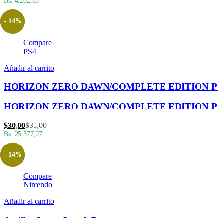
Bs. 4.262,85
- 14%
Compare
PS4
Añadir al carrito
HORIZON ZERO DAWN/COMPLETE EDITION P
HORIZON ZERO DAWN/COMPLETE EDITION P
El
El
$
30,00
$
35,00
precio
precio
Bs. 25.577,07
actual
original
es:
era:
- 14%
$30,00.
$35,00.
Compare
Nintendo
Añadir al carrito