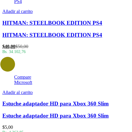
PS4
Añadir al carrito
HITMAN: STEELBOOK EDITION PS4
HITMAN: STEELBOOK EDITION PS4
El
El
$
40,00
$
50,00
precio
precio
Bs. 34.102,76
actual
original
es:
era:
$40,00.
$50,00.
Compare
Microsoft
Añadir al carrito
Estuche adaptador HD para Xbox 360 Slim
Estuche adaptador HD para Xbox 360 Slim
$
5,00