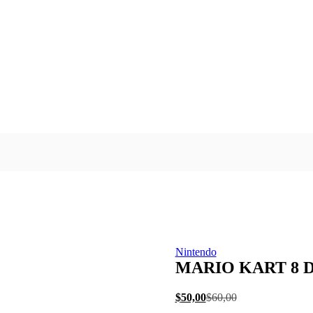
Nintendo
MARIO KART 8 
El
El
$
50,00
$
60,00
precio
precio