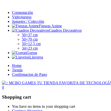
Computación
Videojuegos
Juguetes / Colección
Figuras Anime
Cuadros Decorativos
50×37 cm
50×70 cm
50×12,5 cm
34×23 cm
Gorras
Llaveros
Home
Tienda
Confirmacion de Pago
0
Shopping cart
You have no items in your shopping cart
Continue Shopping