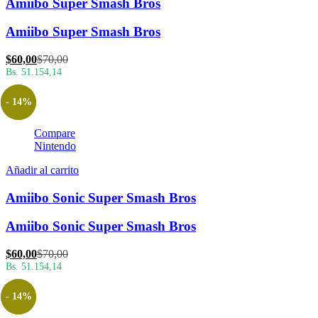
Amiibo Super Smash Bros
Amiibo Super Smash Bros
El
El
$
60,00
$
70,00
precio
precio
Bs. 51.154,14
actual
original
es:
era:
- 14%
$60,00.
$70,00.
Compare
Nintendo
Añadir al carrito
Amiibo Sonic Super Smash Bros
Amiibo Sonic Super Smash Bros
El
El
$
60,00
$
70,00
precio
precio
Bs. 51.154,14
actual
original
es:
era:
- 14%
$60,00.
$70,00.