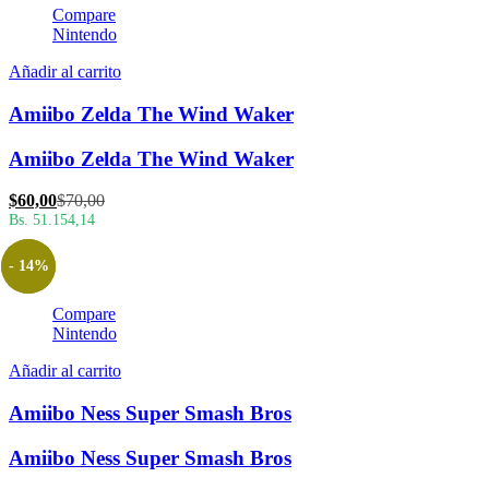
Compare
Nintendo
Añadir al carrito
Amiibo Zelda The Wind Waker
Amiibo Zelda The Wind Waker
El
El
$
60,00
$
70,00
precio
precio
Bs. 51.154,14
actual
original
es:
era:
- 14%
$60,00.
$70,00.
Compare
Nintendo
Añadir al carrito
Amiibo Ness Super Smash Bros
Amiibo Ness Super Smash Bros