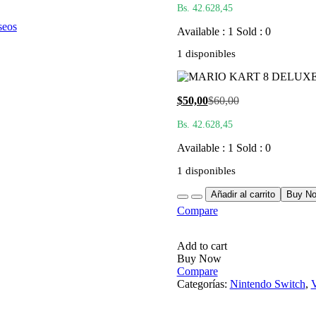
Bs. 42.628,45
actual
original
es:
era:
seos
Available : 1
Sold : 0
$50,00.
$60,00.
1 disponibles
El
El
$
50,00
$
60,00
precio
precio
Bs. 42.628,45
actual
original
es:
era:
Available : 1
Sold : 0
$50,00.
$60,00.
1 disponibles
Quantity
Añadir al carrito
Buy N
Compare
Add to cart
Buy Now
Compare
Categorías:
Nintendo Switch
,
V