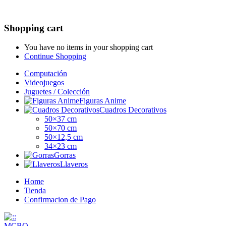
Shopping cart
You have no items in your shopping cart
Continue Shopping
Computación
Videojuegos
Juguetes / Colección
Figuras Anime
Cuadros Decorativos
50×37 cm
50×70 cm
50×12,5 cm
34×23 cm
Gorras
Llaveros
Home
Tienda
Confirmacion de Pago