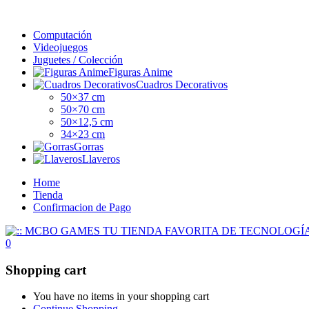
Computación
Videojuegos
Juguetes / Colección
Figuras Anime
Cuadros Decorativos
50×37 cm
50×70 cm
50×12,5 cm
34×23 cm
Gorras
Llaveros
Home
Tienda
Confirmacion de Pago
0
Shopping cart
You have no items in your shopping cart
Continue Shopping