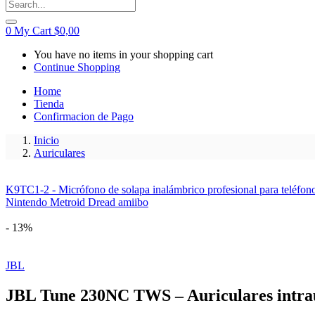
0
My Cart
$
0,00
You have no items in your shopping cart
Continue Shopping
Home
Tienda
Confirmacion de Pago
Inicio
Auriculares
K9TC1-2 - Micrófono de solapa inalámbrico profesional para teléfono
Nintendo Metroid Dread amiibo
- 13%
JBL
JBL Tune 230NC TWS – Auriculares intrau