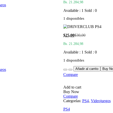
Bs. 21.284,98
actual
original
seos
es:
era:
Available : 1
Sold : 0
$25,00.
$30,00.
1 disponibles
El
El
$
25,00
$
30,00
precio
precio
Bs. 21.284,98
actual
original
es:
era:
Available : 1
Sold : 0
$25,00.
$30,00.
1 disponibles
Quantity
Añadir al carrito
Buy N
seos
Compare
Add to cart
Buy Now
Compare
Categorías:
PS4
,
Videojuegos
PS4