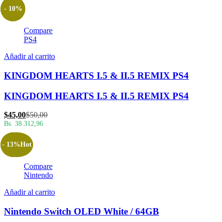
es:
era:
- 10%
$30,00.
$35,00.
Compare
PS4
Añadir al carrito
KINGDOM HEARTS I.5 & II.5 REMIX PS4
KINGDOM HEARTS I.5 & II.5 REMIX PS4
El
El
$
45,00
$
50,00
precio
precio
Bs. 38.312,96
actual
original
es:
era:
- 13%
Hot
$45,00.
$50,00.
Compare
Nintendo
Añadir al carrito
Nintendo Switch OLED White / 64GB