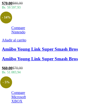
El
El
$
70,00
$
80,00
precio
precio
Bs. 59.597,93
actual
original
es:
era:
- 14%
$70,00.
$80,00.
Compare
Nintendo
Añadir al carrito
Amiibo Young Link Super Smash Bros
Amiibo Young Link Super Smash Bros
El
El
$
60,00
$
70,00
precio
precio
Bs. 51.083,94
actual
original
es:
era:
- 5%
$60,00.
$70,00.
Compare
Microsoft
XBOX