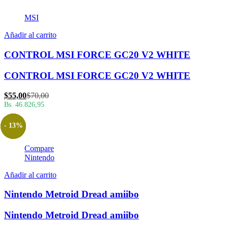
MSI
Añadir al carrito
CONTROL MSI FORCE GC20 V2 WHITE
CONTROL MSI FORCE GC20 V2 WHITE
El
El
$
55,00
$
70,00
precio
precio
Bs. 46.826,95
actual
original
es:
era:
- 13%
$55,00.
$70,00.
Compare
Nintendo
Añadir al carrito
Nintendo Metroid Dread amiibo
Nintendo Metroid Dread amiibo