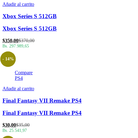
Añadir al carrito
Xbox Series S 512GB
Xbox Series S 512GB
El
El
$
350,00
$
370,00
precio
precio
Bs. 297.989,65
actual
original
es:
era:
- 14%
$350,00.
$370,00.
Compare
PS4
Añadir al carrito
Final Fantasy VII Remake PS4
Final Fantasy VII Remake PS4
El
El
$
30,00
$
35,00
precio
precio
Bs. 25.541,97
actual
original