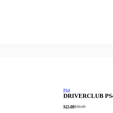
PS4
DRIVERCLUB PS
El
El
$
25,00
$
30,00
precio
precio