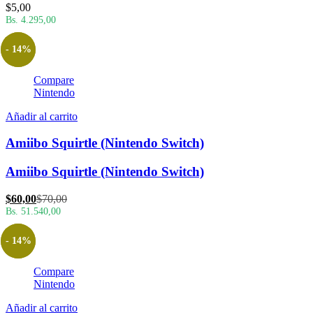
$
5,00
Bs. 4.295,00
- 14%
Compare
Nintendo
Añadir al carrito
Amiibo Squirtle (Nintendo Switch)
Amiibo Squirtle (Nintendo Switch)
El
El
$
60,00
$
70,00
precio
precio
Bs. 51.540,00
actual
original
es:
era:
- 14%
$60,00.
$70,00.
Compare
Nintendo
Añadir al carrito