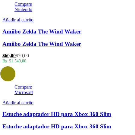
Compare
Nintendo
Añadir al carrito
Amiibo Zelda The Wind Waker
Amiibo Zelda The Wind Waker
El
El
$
60,00
$
70,00
precio
precio
Bs. 51.540,00
actual
original
es:
era:
$60,00.
$70,00.
Compare
Microsoft
Añadir al carrito
Estuche adaptador HD para Xbox 360 Slim
Estuche adaptador HD para Xbox 360 Slim