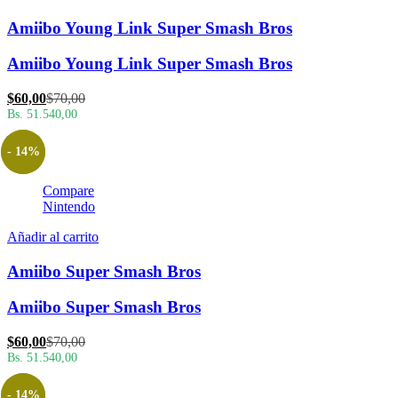
Amiibo Young Link Super Smash Bros
Amiibo Young Link Super Smash Bros
El
El
$
60,00
$
70,00
precio
precio
Bs. 51.540,00
actual
original
es:
era:
- 14%
$60,00.
$70,00.
Compare
Nintendo
Añadir al carrito
Amiibo Super Smash Bros
Amiibo Super Smash Bros
El
El
$
60,00
$
70,00
precio
precio
Bs. 51.540,00
actual
original
es:
era:
- 14%