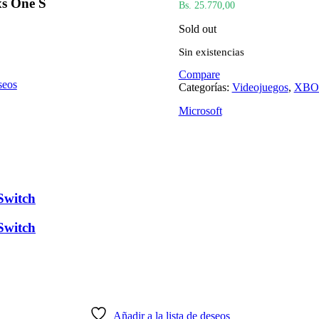
xs One S
Bs. 25.770,00
Sold out
Sin existencias
Compare
seos
Categorías:
Videojuegos
,
XBO
Microsoft
Switch
Switch
Añadir a la lista de deseos