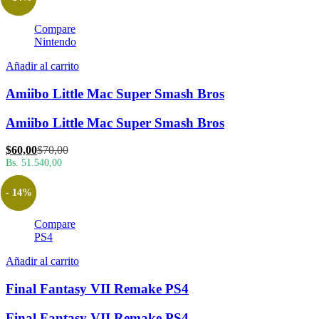
$60,00.
$70,00.
Compare
Nintendo
Añadir al carrito
Amiibo Little Mac Super Smash Bros
Amiibo Little Mac Super Smash Bros
El
El
$
60,00
$
70,00
precio
precio
Bs. 51.540,00
actual
original
es:
era:
- 14%
$60,00.
$70,00.
Compare
PS4
Añadir al carrito
Final Fantasy VII Remake PS4
Final Fantasy VII Remake PS4