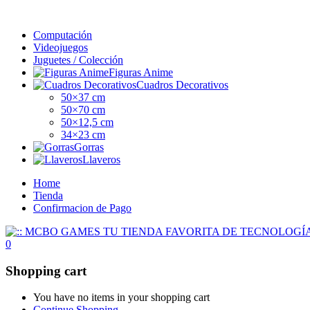
Computación
Videojuegos
Juguetes / Colección
Figuras Anime
Cuadros Decorativos
50×37 cm
50×70 cm
50×12,5 cm
34×23 cm
Gorras
Llaveros
Home
Tienda
Confirmacion de Pago
0
Shopping cart
You have no items in your shopping cart
Continue Shopping