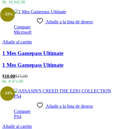
precio
precio
Bs. 16.942,00
actual
original
es:
era:
- 33%
$20,00.
$25,00.
Añadir a la lista de deseos
Compare
Microsoft
Añadir al carrito
1 Mes Gamepass Ultimate
1 Mes Gamepass Ultimate
El
El
$
10,00
$
15,00
precio
precio
Bs. 8.471,00
actual
original
es:
era:
- 14%
$10,00.
$15,00.
Añadir a la lista de deseos
Compare
PS4
Añadir al carrito