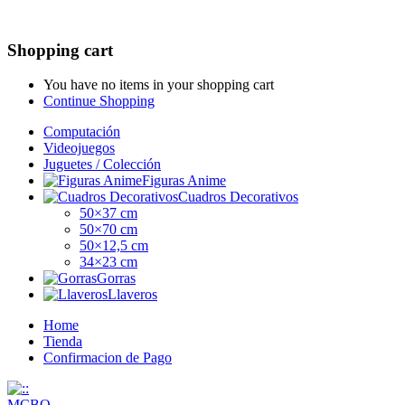
Shopping cart
You have no items in your shopping cart
Continue Shopping
Computación
Videojuegos
Juguetes / Colección
Figuras Anime
Cuadros Decorativos
50×37 cm
50×70 cm
50×12,5 cm
34×23 cm
Gorras
Llaveros
Home
Tienda
Confirmacion de Pago