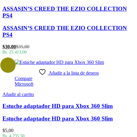
ASSASIN’S CREED THE EZIO COLLECTION
PS4
ASSASIN’S CREED THE EZIO COLLECTION
PS4
El
El
$
30,00
$
35,00
precio
precio
Bs. 25.413,00
actual
original
es:
era:
$30,00.
$35,00.
Añadir a la lista de deseos
Compare
Microsoft
Añadir al carrito
Estuche adaptador HD para Xbox 360 Slim
Estuche adaptador HD para Xbox 360 Slim
$
5,00
Bs. 4.235,50