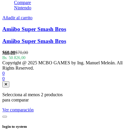
Compare
Nintendo
Añadir al carrito
Amiibo Super Smash Bros
Amiibo Super Smash Bros
El
El
$
60,00
$
70,00
precio
precio
Bs. 50.826,00
Copyright @ 2025 MCBO GAMES by Ing. Manuel Meleán. All
actual
original
Rights Reserved.
es:
era:
0
$60,00.
$70,00.
0
Selecciona al menos 2 productos
para comparar
Ver comparación
login to system