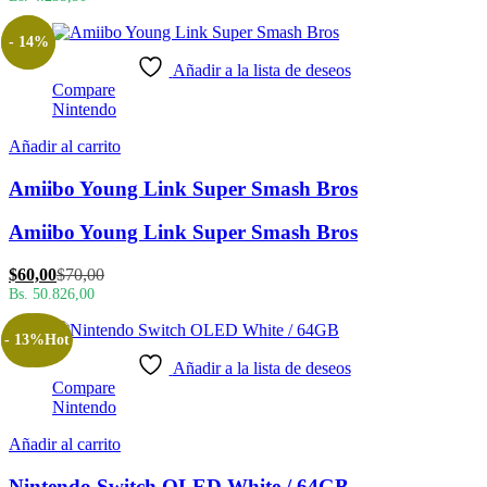
- 14%
Añadir a la lista de deseos
Compare
Nintendo
Añadir al carrito
Amiibo Young Link Super Smash Bros
Amiibo Young Link Super Smash Bros
El
El
$
60,00
$
70,00
precio
precio
Bs. 50.826,00
actual
original
es:
era:
- 13%
Hot
$60,00.
$70,00.
Añadir a la lista de deseos
Compare
Nintendo
Añadir al carrito
Nintendo Switch OLED White / 64GB