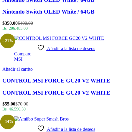
Nintendo Switch OLED White / 64GB
El
El
$
350,00
$
400,00
precio
precio
Bs. 296.485,00
actual
original
es:
era:
- 21%
$350,00.
$400,00.
Añadir a la lista de deseos
Compare
MSI
Añadir al carrito
CONTROL MSI FORCE GC20 V2 WHITE
CONTROL MSI FORCE GC20 V2 WHITE
El
El
$
55,00
$
70,00
precio
precio
Bs. 46.590,50
actual
original
es:
era:
- 14%
$55,00.
$70,00.
Añadir a la lista de deseos