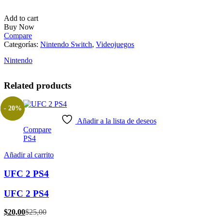
Add to cart
Buy Now
Compare
Categorías:
Nintendo Switch
,
Videojuegos
Nintendo
Related products
- 20%
Añadir a la lista de deseos
Compare
PS4
Añadir al carrito
UFC 2 PS4
UFC 2 PS4
El
El
$
20,00
$
25,00