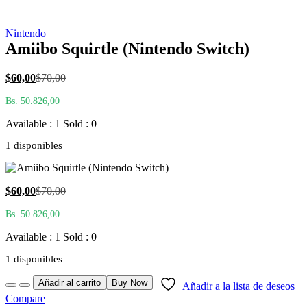
Nintendo
Amiibo Squirtle (Nintendo Switch)
El
El
$
60,00
$
70,00
precio
precio
Bs. 50.826,00
actual
original
es:
era:
Available : 1
Sold : 0
$60,00.
$70,00.
1 disponibles
El
El
$
60,00
$
70,00
precio
precio
Bs. 50.826,00
actual
original
es:
era:
Available : 1
Sold : 0
$60,00.
$70,00.
1 disponibles
Quantity
Añadir al carrito
Buy Now
Añadir a la lista de deseos
Compare