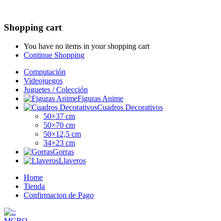
Shopping cart
You have no items in your shopping cart
Continue Shopping
Computación
Videojuegos
Juguetes / Colección
Figuras Anime
Cuadros Decorativos
50×37 cm
50×70 cm
50×12,5 cm
34×23 cm
Gorras
Llaveros
Home
Tienda
Confirmacion de Pago