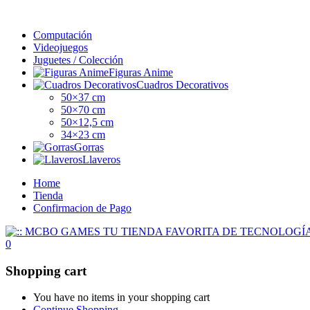
Computación
Videojuegos
Juguetes / Colección
Figuras Anime
Cuadros Decorativos
50×37 cm
50×70 cm
50×12,5 cm
34×23 cm
Gorras
Llaveros
Home
Tienda
Confirmacion de Pago
0
Shopping cart
You have no items in your shopping cart
Continue Shopping