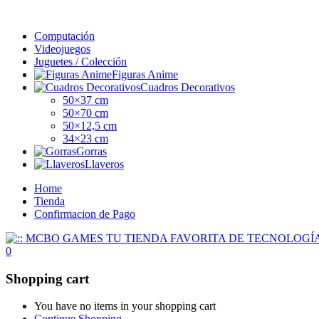
Computación
Videojuegos
Juguetes / Colección
Figuras Anime
Cuadros Decorativos
50×37 cm
50×70 cm
50×12,5 cm
34×23 cm
Gorras
Llaveros
Home
Tienda
Confirmacion de Pago
0
Shopping cart
You have no items in your shopping cart
Continue Shopping