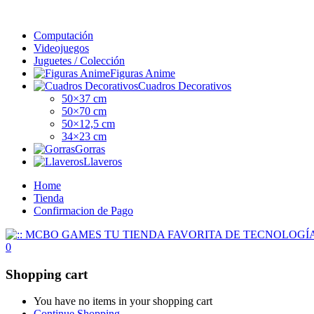
Computación
Videojuegos
Juguetes / Colección
Figuras Anime
Cuadros Decorativos
50×37 cm
50×70 cm
50×12,5 cm
34×23 cm
Gorras
Llaveros
Home
Tienda
Confirmacion de Pago
0
Shopping cart
You have no items in your shopping cart
Continue Shopping