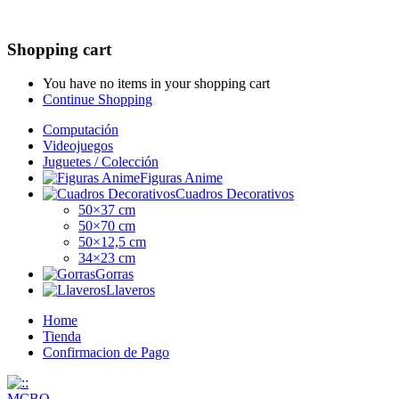
Shopping cart
You have no items in your shopping cart
Continue Shopping
Computación
Videojuegos
Juguetes / Colección
Figuras Anime
Cuadros Decorativos
50×37 cm
50×70 cm
50×12,5 cm
34×23 cm
Gorras
Llaveros
Home
Tienda
Confirmacion de Pago